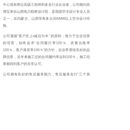
中心现有两位高级工程师和多名行业从业者，公司顾问高
增宝来自山西电力勘察设计院，是我国空冷设计专业人员
之一，在内蒙古、山西等有多台300MW以上空冷设计经
验。
公司遵循“客户至上•诚信为本 ”的原则，致力于企业信誉
的培育，始终追求“合同履行率100％、质量合格率
100％、客户满意率100％”的方针，在业界塑造良好的品
牌信誉，近年来施工过的合同履约率达到100％，施工结
果都得到客户的非常认可。
公司拥有良好的售后服务能力，售后服务实行“三个第
一”，接到客户电话第一时间回复、需要到现场的第一时
间赶到现场、需要维修的第一时间给予维修。公司将始终
如一地秉承“诚实守信• 创新为魂”的经营理念，将以一流
的技术、一流的管理、一流的服务，与空冷同行真诚合
作，实现互惠共赢！